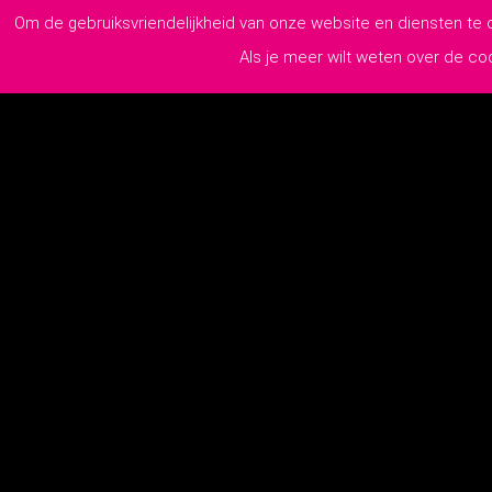
Om de gebruiksvriendelijkheid van onze website en diensten te
Als je meer wilt weten over de c
Pollaan 60 A
7202 BX Zutphen
0575-218110
info@lutim.nl
2026
© 
KvK:
76970779