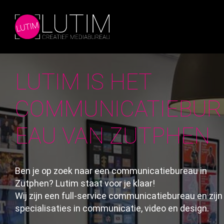
Skip
to
the
content
LUTIM IS HET
COMMUNICATIEBUR
EAU VAN ZUTPHEN
Ben je op zoek naar een communicatiebureau in
Zutphen? Lutim staat voor je klaar!
Wij zijn een full-service communicatiebureau en zijn
specialisaties in communicatie, video en design.