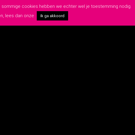
van sommige cookies hebben we echter wel je toestemming nodig.
en, lees dan onze
Ik ga akkoord
OP DE HOOGTE BLIJVEN?
Schrijf je hier in voor onze nieuwsbrief:
rwaarden