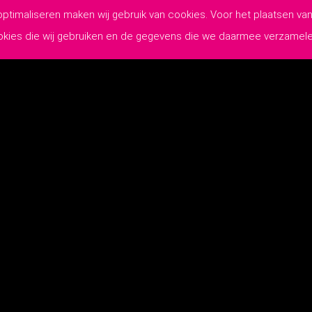
 optimaliseren maken wij gebruik van cookies. Voor het plaatsen 
ookies die wij gebruiken en de gegevens die we daarmee verzamel
WIJ MAKEN
JOUW COMMUNICATIE
Lutim Creatief Mediabureau
-
Privacyverklaring
-
Algemene Leveringsvoo