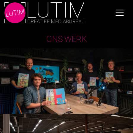
Skip
to
the
content
ONS WERK