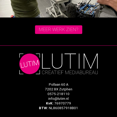
MEER WERK ZIEN?
Pollaan 60 A
7202 BX Zutphen
0575-218110
info@lutim.nl
KvK:
76970779
BTW:
NL860857918B01