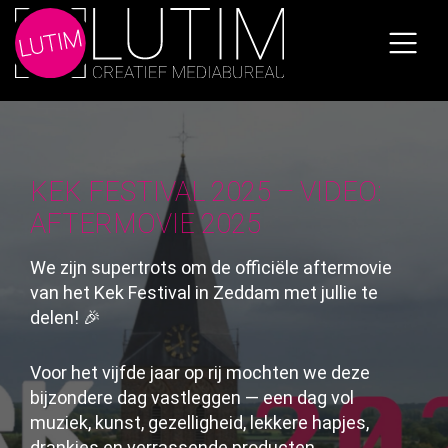
Skip
to
the
content
KEK FESTIVAL 2025 – VIDEO:
AFTERMOVIE 2025
We zijn supertrots om de officiële aftermovie
van het Kek Festival in Zeddam met jullie te
delen! 🎉
Voor het vijfde jaar op rij mochten we deze
bijzondere dag vastleggen — een dag vol
muziek, kunst, gezelligheid, lekkere hapjes,
drankjes en verrassende producten.