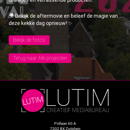
🎥 Bekijk de aftermovie en beleef de magie van
deze kekke dag opnieuw! ✨
Bekijk de foto’s
Terug naar Alle projecten
Pollaan 60 A
7202 BX Zutphen