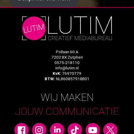
Pollaan 60 A
7202 BX Zutphen
0575-218110
info@lutim.nl
KvK:
76970779
BTW:
NL860857918B01
WIJ MAKEN
JOUW COMMUNICATIE