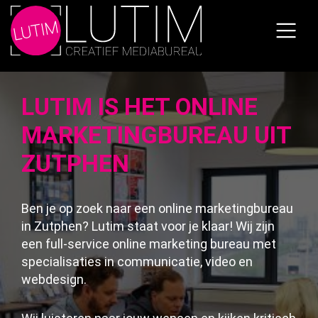
Skip
to
the
content
LUTIM IS HET ONLINE
MARKETINGBUREAU UIT
ZUTPHEN
Ben je op zoek naar een online marketingbureau
in Zutphen? Lutim staat voor je klaar! Wij zijn
een full-service online marketing bureau met
specialisaties in communicatie, video en
webdesign.