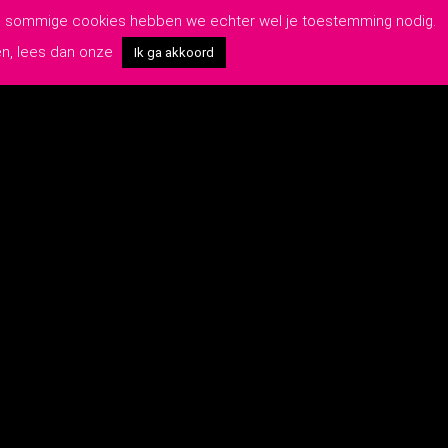
van sommige cookies hebben we echter wel je toestemming nodig.
en, lees dan onze
Ik ga akkoord
OP DE HOOGTE BLIJVEN?
Schrijf je hier in voor onze nieuwsbrief:
rwaarden