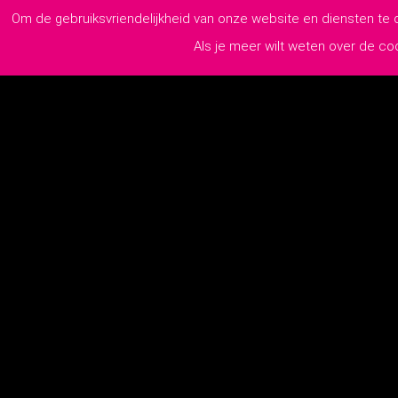
Om de gebruiksvriendelijkheid van onze website en diensten te
Als je meer wilt weten over de c
Pollaan 60 A
7202 BX Zutphen
0575-218110
info@lutim.nl
2026
© 
KvK:
76970779