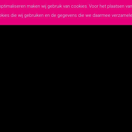
 optimaliseren maken wij gebruik van cookies. Voor het plaatsen 
ookies die wij gebruiken en de gegevens die we daarmee verzamel
WIJ MAKEN
JOUW COMMUNICATIE
Lutim Creatief Mediabureau
-
Privacyverklaring
-
Algemene Leveringsvoo