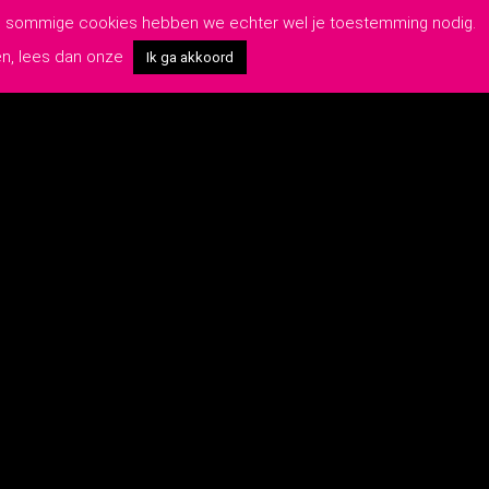
van sommige cookies hebben we echter wel je toestemming nodig.
en, lees dan onze
Ik ga akkoord
OP DE HOOGTE BLIJVEN?
Schrijf je hier in voor onze nieuwsbrief:
rwaarden