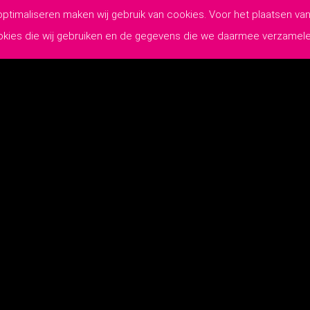
 optimaliseren maken wij gebruik van cookies. Voor het plaatsen 
ookies die wij gebruiken en de gegevens die we daarmee verzamel
WIJ MAKEN
JOUW COMMUNICATIE
Lutim Creatief Mediabureau
-
Privacyverklaring
-
Algemene Leveringsvoo