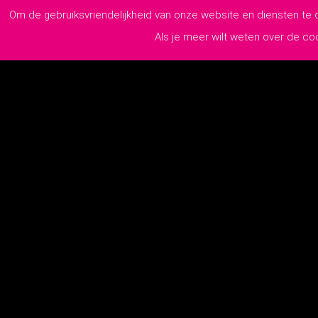
Om de gebruiksvriendelijkheid van onze website en diensten te
Als je meer wilt weten over de c
Pollaan 60 A
7202 BX Zutphen
0575-218110
info@lutim.nl
2026
© 
KvK:
76970779