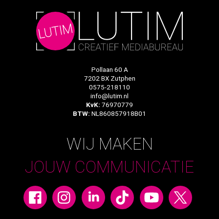
Pollaan 60 A
7202 BX Zutphen
0575-218110
info@lutim.nl
KvK:
76970779
BTW:
NL860857918B01
WIJ MAKEN
JOUW COMMUNICATIE