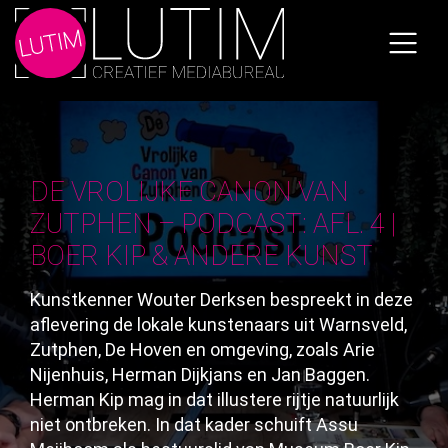
Skip
to
the
content
DE VROLIJKE CANON VAN
ZUTPHEN – PODCAST: AFL. 4 |
BOER KIP & ANDERE KUNST
Kunstkenner Wouter Derksen bespreekt in deze
aflevering de lokale kunstenaars uit Warnsveld,
Zutphen, De Hoven en omgeving, zoals Arie
Nijenhuis, Herman Dijkjans en Jan Baggen.
Herman Kip mag in dat illustere rijtje natuurlijk
niet ontbreken. In dat kader schuift Assu