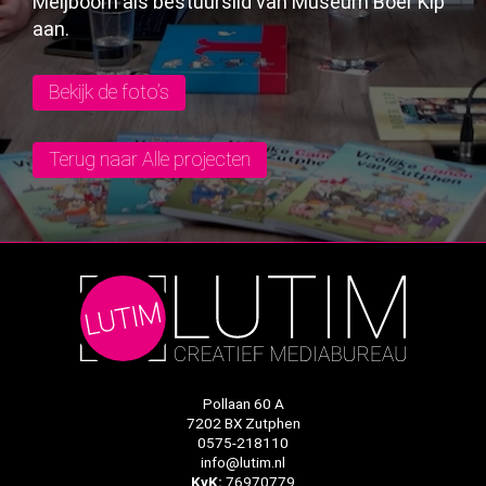
Meijboom als bestuurslid van Museum Boer Kip
aan.
Bekijk de foto’s
Terug naar Alle projecten
Pollaan 60 A
7202 BX Zutphen
0575-218110
info@lutim.nl
KvK:
76970779