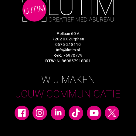
Pollaan 60 A
7202 BX Zutphen
0575-218110
info@lutim.nl
KvK:
76970779
BTW:
NL860857918B01
WIJ MAKEN
JOUW COMMUNICATIE