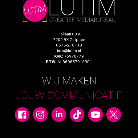
Pollaan 60 A
7202 BX Zutphen
0575-218110
info@lutim.nl
KvK:
76970779
BTW:
NL860857918B01
WIJ MAKEN
JOUW COMMUNICATIE