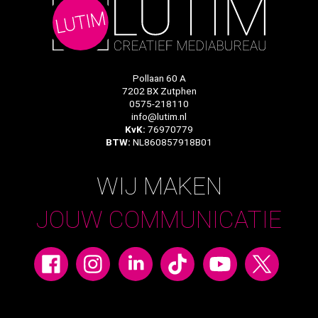
Pollaan 60 A
7202 BX Zutphen
0575-218110
info@lutim.nl
KvK:
76970779
BTW:
NL860857918B01
WIJ MAKEN
JOUW COMMUNICATIE