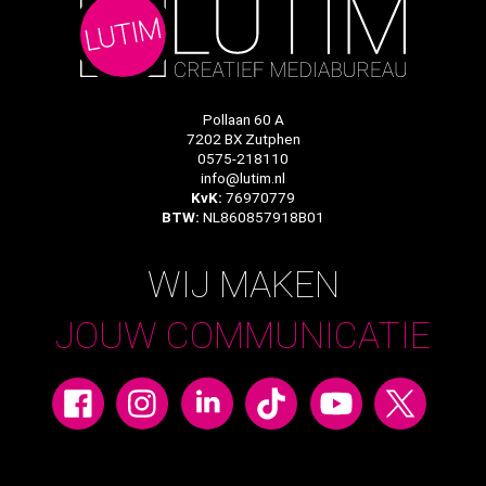
Pollaan 60 A
7202 BX Zutphen
0575-218110
info@lutim.nl
KvK:
76970779
BTW:
NL860857918B01
WIJ MAKEN
JOUW COMMUNICATIE