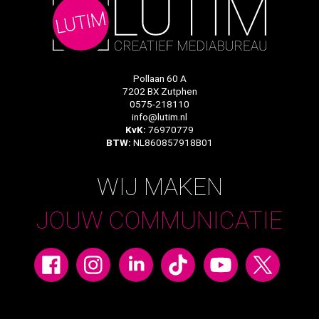
Pollaan 60 A
7202 BX Zutphen
0575-218110
info@lutim.nl
KvK:
76970779
BTW:
NL860857918B01
WIJ MAKEN
JOUW COMMUNICATIE