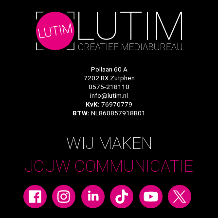
Pollaan 60 A
7202 BX Zutphen
0575-218110
info@lutim.nl
KvK:
76970779
BTW:
NL860857918B01
WIJ MAKEN
JOUW COMMUNICATIE