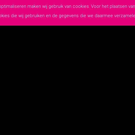
 optimaliseren maken wij gebruik van cookies. Voor het plaatsen 
ookies die wij gebruiken en de gegevens die we daarmee verzamel
WIJ MAKEN
JOUW COMMUNICATIE
Lutim Creatief Mediabureau
-
Privacyverklaring
-
Algemene Leveringsvoo