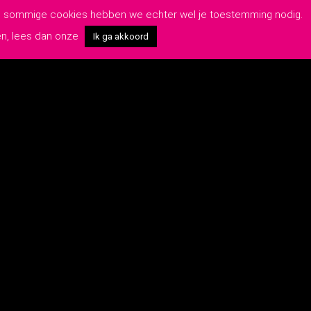
van sommige cookies hebben we echter wel je toestemming nodig.
en, lees dan onze
Ik ga akkoord
OP DE HOOGTE BLIJVEN?
Schrijf je hier in voor onze nieuwsbrief:
rwaarden