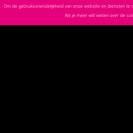
Om de gebruiksvriendelijkheid van onze website en diensten te
Als je meer wilt weten over de c
Pollaan 60 A
7202 BX Zutphen
0575-218110
info@lutim.nl
2026
© 
KvK:
76970779