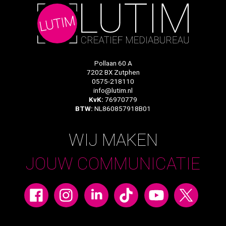
Pollaan 60 A
7202 BX Zutphen
0575-218110
info@lutim.nl
KvK:
76970779
BTW:
NL860857918B01
WIJ MAKEN
JOUW COMMUNICATIE