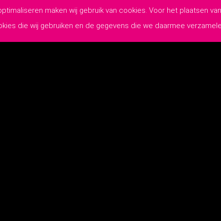
 optimaliseren maken wij gebruik van cookies. Voor het plaatsen 
ookies die wij gebruiken en de gegevens die we daarmee verzamel
WIJ MAKEN
JOUW COMMUNICATIE
Lutim Creatief Mediabureau
-
Privacyverklaring
-
Algemene Leveringsvoo