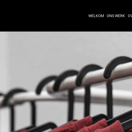
WELKOM
ONS WERK
O