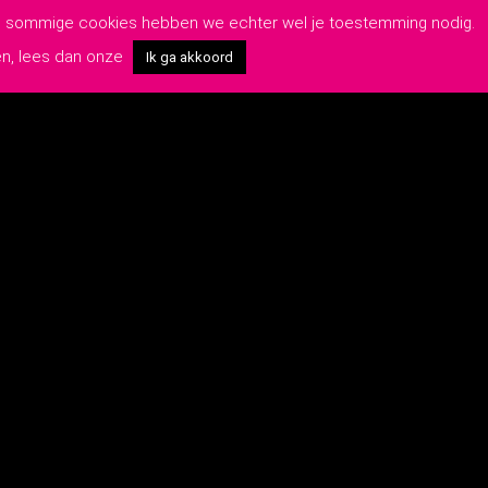
van sommige cookies hebben we echter wel je toestemming nodig.
en, lees dan onze
Ik ga akkoord
OP DE HOOGTE BLIJVEN?
Schrijf je hier in voor onze nieuwsbrief:
rwaarden