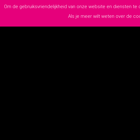
Om de gebruiksvriendelijkheid van onze website en diensten te
Als je meer wilt weten over de c
Pollaan 60 A
7202 BX Zutphen
0575-218110
info@lutim.nl
2026
© 
KvK:
76970779