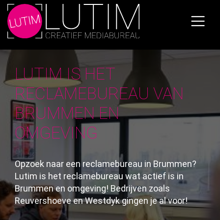
Skip
to
the
content
LUTIM IS HET
RECLAMEBUREAU VAN
BRUMMEN EN
OMGEVING
Opzoek naar een reclamebureau in Brummen?
Lutim is het reclamebureau wat actief is in
Brummen en omgeving! Bedrijven zoals
Reuvershoeve
en
Westdyk
gingen je al voor!