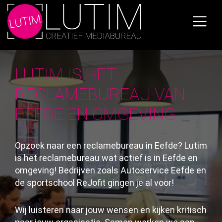
Skip
to
the
content
LUTIM IS HET
RECLAMEBUREAU VAN
EEFDE EN OMGEVING
Opzoek naar een reclamebureau in Eefde? Lutim
is het reclamebureau wat actief is in Eefde en
omgeving! Bedrijven zoals
Autoservice Eefde
en
de sportschool
ReJofit
gingen je al voor!
Wij luisteren naar jouw wensen en kijken kritisch