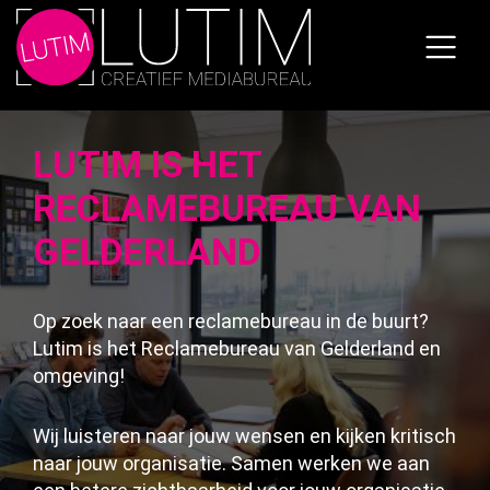
Skip
to
the
content
LUTIM IS HET
RECLAMEBUREAU VAN
GELDERLAND
Op zoek naar een reclamebureau in de buurt?
Lutim is het Reclamebureau van Gelderland en
omgeving!
Wij luisteren naar jouw wensen en kijken kritisch
naar jouw organisatie. Samen werken we aan