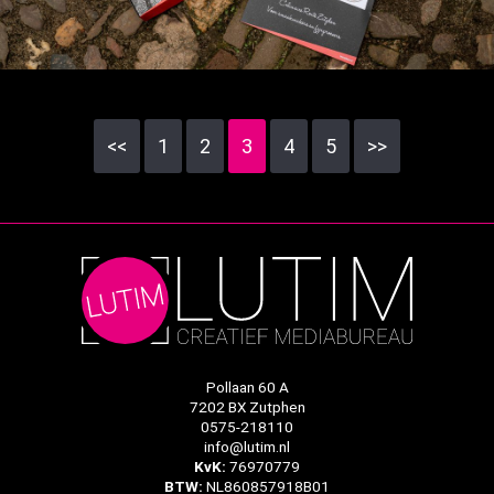
<<
1
2
3
4
5
>>
Pollaan 60 A
7202 BX Zutphen
0575-218110
info@lutim.nl
KvK:
76970779
BTW:
NL860857918B01