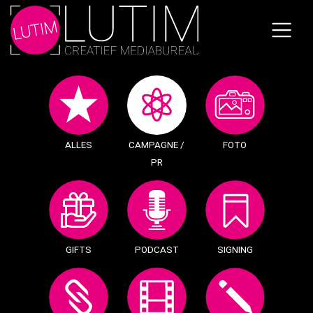
Skip
to
the
content
ALLES
CAMPAGNE /
FOTO
PR
GIFTS
PODCAST
SIGNING